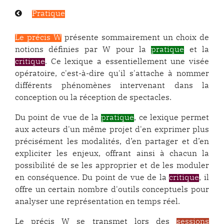
Page
Pratique
précédente :
Le précis W
présente sommairement un choix de
notions définies par W pour la
pratique
et la
critique
. Ce lexique a essentiellement une visée
opératoire, c'est-à-dire qu'il s'attache à nommer
différents phénomènes intervenant dans la
conception ou la réception de spectacles.
Du point de vue de la
pratique
, ce lexique permet
aux acteurs d'un même projet d'en exprimer plus
précisément les modalités, d’en partager et d’en
expliciter les enjeux, offrant ainsi à chacun la
possibilité de se les approprier et de les moduler
en conséquence. Du point de vue de la
critique
, il
offre un certain nombre d'outils conceptuels pour
analyser une représentation en temps réel.
Le précis W se transmet lors des
sessions